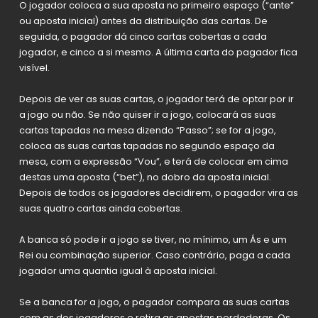
O jogador coloca a sua aposta no primeiro espaço (“ante”
ou aposta inicial) antes da distribuição das cartas. De
seguida, o pagador dá cinco cartas cobertas a cada
jogador, e cinco a si mesmo. A última carta do pagador fica
visível.
Depois de ver as suas cartas, o jogador terá de optar por ir
a jogo ou não. Se não quiser ir a jogo, colocará as suas
cartas tapadas na mesa dizendo “Passo”; se for a jogo,
coloca as suas cartas tapadas no segundo espaço da
mesa, com a expressão “Vou”, e terá de colocar em cima
destas uma aposta (“bet”), no dobro da aposta inicial.
Depois de todos os jogadores decidirem, o pagador vira as
suas quatro cartas ainda cobertas.
A banca só pode ir a jogo se tiver, no mínimo, um Ás e um
Rei ou combinação superior. Caso contrário, paga a cada
jogador uma quantia igual à aposta inicial.
Se a banca for a jogo, o pagador compara as suas cartas
com as dos jogadores e retira as apostas perdedoras. Os