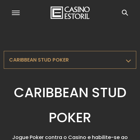
CARIBBEAN STUD POKER
CARIBBEAN STUD
POKER
Jogue Poker contra o Casino e habilite-se ao