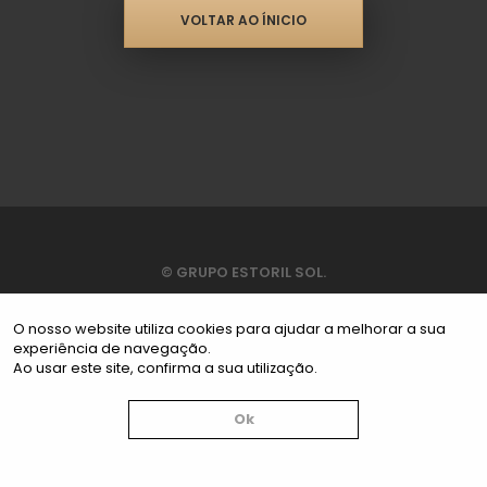
VOLTAR AO ÍNICIO
© GRUPO ESTORIL SOL.
TODOS OS DIREITOS RESERVADOS.
O nosso website utiliza cookies para ajudar a melhorar a sua
experiência de navegação.
Ao usar este site, confirma a sua utilização.
Ok
Livro de Reclamações:
https://www.livroreclamacoes.pt/